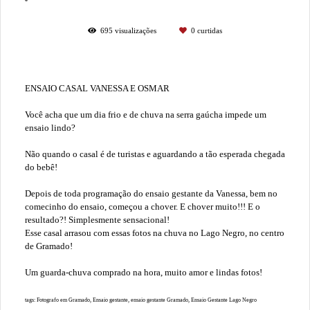
695
visualizações
0
curtidas
ENSAIO CASAL VANESSA E OSMAR
Você acha que um dia frio e de chuva na serra gaúcha impede um
ensaio lindo?
Não quando o casal é de turistas e aguardando a tão esperada chegada
do bebê!
Depois de toda programação do ensaio gestante da Vanessa, bem no
comecinho do ensaio, começou a chover. E chover muito!!! E o
resultado?! Simplesmente sensacional!
Esse casal arrasou com essas fotos na chuva no Lago Negro, no centro
de Gramado!
Um guarda-chuva comprado na hora, muito amor e lindas fotos!
tags: Fotografo em Gramado, Ensaio gestante, ensaio gestante Gramado, Ensaio Gestante Lago Negro