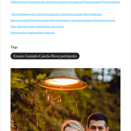
#CleberFotografo
#ensaiofotografico
#fotógrafoportoalegre
#ensaiodecasal
#EnsaioGramado
#fotógrafogramado
#fotografobentogonçalves
#fotografocarlosbarbosa
#fotógrafocaxiasdosul
#fotografodeensaio
#fotografogaribaldi
#fotografogramado
#fotógrafoportoalegre
#fotografoprofissional
#fotografoserragaucha
#fotos
#fotografia
#amor
#cleberbrauner
#serragaucha
#bentogonçalves
#valedosvinhedos
#fotografo
Tags
Ensaio Gramdo-Canela-Nova petrópolis