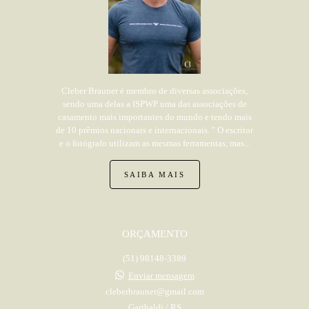
Cleber Brauner é membro de diversas associações,
sendo uma delas a ISPWP uma das associações de
casamento mais importantes do mundo e tendo mais
de 10 prêmios nacionais e internacionais. " O escritor
e o fotógrafo utilizam as mesmas ferramentas, mas...
SAIBA MAIS
ORÇAMENTO
(51) 98148-3389
Enviar mensagem
cleberbrauner@gmail.com
Garibaldi / RS