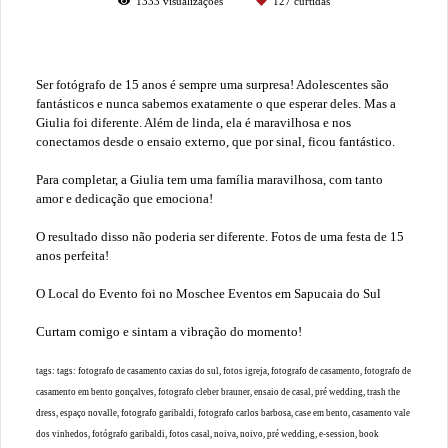
1333
visualizações
127
curtidas
Ser fotógrafo de 15 anos é sempre uma surpresa! Adolescentes são
fantásticos e nunca sabemos exatamente o que esperar deles. Mas a
Giulia foi diferente. Além de linda, ela é maravilhosa e nos
conectamos desde o ensaio externo, que por sinal, ficou fantástico.
Para completar, a Giulia tem uma família maravilhosa, com tanto
amor e dedicação que emociona!
O resultado disso não poderia ser diferente. Fotos de uma festa de 15
anos perfeita!
O Local do Evento foi no Moschee Eventos em Sapucaia do Sul
Curtam comigo e sintam a vibração do momento!
tags: tags: fotografo de casamento caxias do sul, fotos igreja, fotografo de casamento, fotografo de
casamento em bento gonçalves, fotografo cleber brauner, ensaio de casal, pré wedding, trash the
dress, espaço novalle, fotografo garibaldi, fotografo carlos barbosa, case em bento, casamento vale
dos vinhedos, fotógrafo garibaldi, fotos casal, noiva, noivo, pré wedding, e-session, book