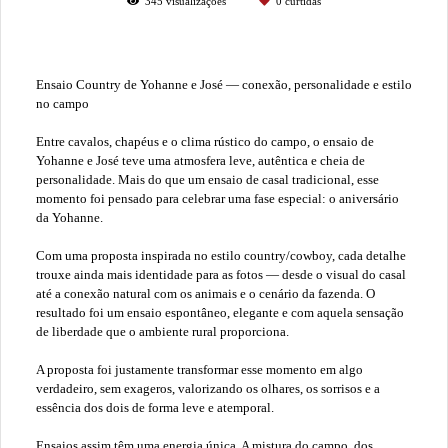
345
visualizações
0
curtidas
Ensaio Country de Yohanne e José — conexão, personalidade e estilo
no campo
Entre cavalos, chapéus e o clima rústico do campo, o ensaio de
Yohanne e José teve uma atmosfera leve, autêntica e cheia de
personalidade. Mais do que um ensaio de casal tradicional, esse
momento foi pensado para celebrar uma fase especial: o aniversário
da Yohanne.
Com uma proposta inspirada no estilo country/cowboy, cada detalhe
trouxe ainda mais identidade para as fotos — desde o visual do casal
até a conexão natural com os animais e o cenário da fazenda. O
resultado foi um ensaio espontâneo, elegante e com aquela sensação
de liberdade que o ambiente rural proporciona.
A proposta foi justamente transformar esse momento em algo
verdadeiro, sem exageros, valorizando os olhares, os sorrisos e a
essência dos dois de forma leve e atemporal.
Ensaios assim têm uma energia única. A mistura do campo, dos