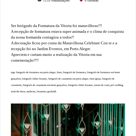
1133
visualizações
0
curtidas
Ser fotógrafo da Formatura da Vitoria foi maravilhoso!!!
A recepção de formatura estava super animada e o clima de conquista
da nossa formanda contagiou a todos!!
A decoração ficou por conta da Maravilhosa Celebrare Con te e a
recepção foi no Jardim Eventos, em Porto Alegre.
Apreciem e curtam muito a realização da Vitoria em sua
comemoração!!!!
tags: fotografo de formatura em porto alegre, fotos, fotografo de formatura, fotografo de formatura em bento
gonçalves, fotografo cleber brauner, fotografo de casamento em porto alegre, fotos igreja, fotografo de
casamento, fotografo de casamento em bento gonçalves, fotografo cleber brauner, ensaio de casal, pré wedding,
trash the dress, medicina, formatura garibaldi