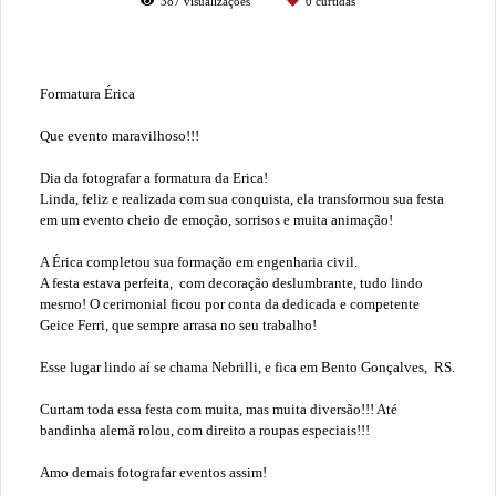
387
visualizações
0
curtidas
Formatura Érica
Que evento maravilhoso!!!
Dia da fotografar a formatura da Erica!
Linda, feliz e realizada com sua conquista, ela transformou sua festa
em um evento cheio de emoção, sorrisos e muita animação!
A Érica completou sua formação em engenharia civil.
A festa estava perfeita, com decoração deslumbrante, tudo lindo
mesmo! O cerimonial ficou por conta da dedicada e competente
Geice Ferri, que sempre arrasa no seu trabalho!
Esse lugar lindo aí se chama Nebrilli, e fica em Bento Gonçalves, RS.
Curtam toda essa festa com muita, mas muita diversão!!! Até
bandinha alemã rolou, com direito a roupas especiais!!!
Amo demais fotografar eventos assim!