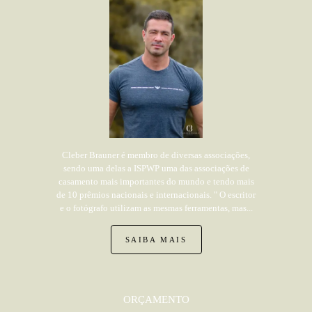
Cleber Brauner é membro de diversas associações,
sendo uma delas a ISPWP uma das associações de
casamento mais importantes do mundo e tendo mais
de 10 prêmios nacionais e internacionais. " O escritor
e o fotógrafo utilizam as mesmas ferramentas, mas...
SAIBA MAIS
ORÇAMENTO