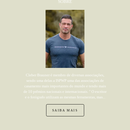
SOBRE
Cleber Brauner é membro de diversas associações,
sendo uma delas a ISPWP uma das associações de
casamento mais importantes do mundo e tendo mais
de 10 prêmios nacionais e internacionais. " O escritor
e o fotógrafo utilizam as mesmas ferramentas, mas...
SAIBA MAIS