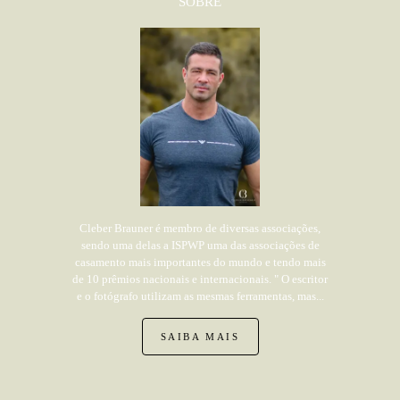
SOBRE
Cleber Brauner é membro de diversas associações,
sendo uma delas a ISPWP uma das associações de
casamento mais importantes do mundo e tendo mais
de 10 prêmios nacionais e internacionais. " O escritor
e o fotógrafo utilizam as mesmas ferramentas, mas...
SAIBA MAIS