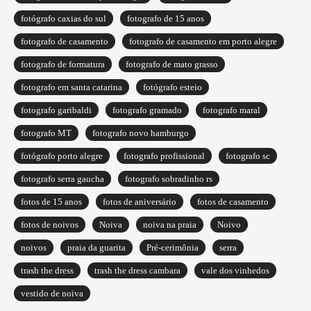
fotógrafo caxias do sul
fotografo de 15 anos
fotografo de casamento
fotografo de casamento em porto alegre
fotografo de formatura
fotografo de mato grasso
fotografo em santa catarina
fotógrafo esteio
fotografo garibaldi
fotografo gramado
fotografo maral
fotografo MT
fotografo novo hamburgo
fotógrafo porto alegre
fotografo profissional
fotografo sc
fotografo serra gaucha
fotografo sobradinho rs
fotos de 15 anos
fotos de aniversário
fotos de casamento
fotos de noivos
Noiva
noiva na praia
Noivo
noivos
praia da guarita
Pré-cerimônia
serra
trash the dress
trash the dress cambara
vale dos vinhedos
vestido de noiva