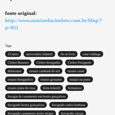
fonte original:
http://www.maristelacinefoto.com.br/blog/?
p=851
Tags
15 anos
aniversário infantil
Ao ar livre
casa valduga
Cleber Brauner
Cleber fotografia
Cleber Fotografo
debutante
ensaio cambará do sul
ensaio casal
ensaio fotografico
ensaio gestante
ensaio na praia
ensaio praia do rosa
festa infantíl
formatura
fotogra de casamento em bento gançalves
fotografo bento gonçalves
fotografo carlos barbosa
fotografo casamento porto alegre
fotografo caxias