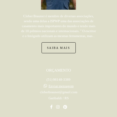
Cleber Brauner é membro de diversas associações,
sendo uma delas a ISPWP uma das associações de
casamento mais importantes do mundo e tendo mais
de 10 prêmios nacionais e internacionais. " O escritor
e o fotógrafo utilizam as mesmas ferramentas, mas...
SAIBA MAIS
ORÇAMENTO
(51) 98148-3389
Enviar mensagem
cleberbrauner@gmail.com
Garibaldi / RS